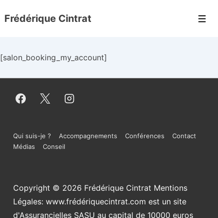
↓
Frédérique Cintrat
passer
Men
au
contenu
[salon_booking_my_account]
principal
Menu
Qui suis-je ?
Accompagnements
Conférences
Contact
Médias
Conseil
du
bas
Copyright © 2026
Frédérique Cintrat Mentions
de
Légales: www.frédériquecintrat.com est un site
page
d'Assurancielles SASU au capital de 10000 euros