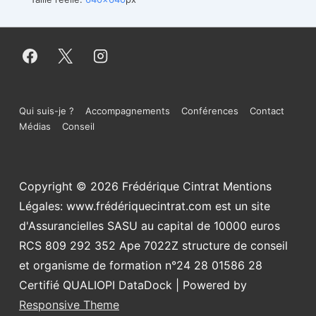
Menu
Qui suis-je ?
Accompagnements
Conférences
Contact
Médias
Conseil
du
bas
Copyright © 2026
Frédérique Cintrat Mentions
de
Légales: www.frédériquecintrat.com est un site
page
d'Assurancielles SASU au capital de 10000 euros
RCS 809 292 352 Ape 7022Z structure de conseil
et organisme de formation n°24 28 01586 28
Certifié QUALIOPI DataDock
| Powered by
Responsive Theme