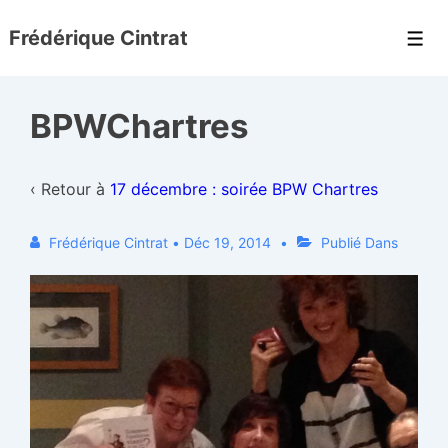
↓
Frédérique Cintrat
passer
Men
au
contenu
BPWChartres
principal
‹ Retour à
17 décembre : soirée BPW Chartres
Frédérique Cintrat
•
Déc 19, 2014
Publié Dans