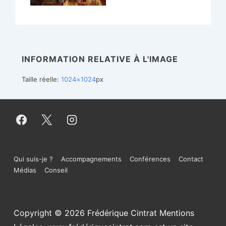
INFORMATION RELATIVE À L'IMAGE
Taille réelle:
1024×1024
px
Menu
Qui suis-je ?
Accompagnements
Conférences
Contact
Médias
Conseil
du
bas
Copyright © 2026
Frédérique Cintrat Mentions
de